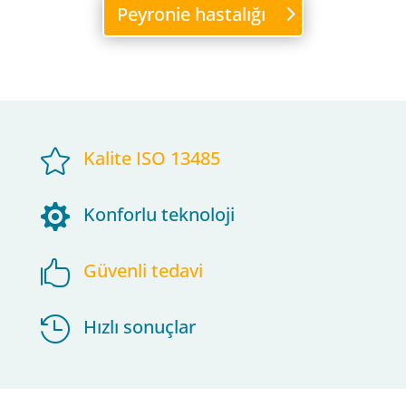
Peyronie hastalığı

Kalite ISO 13485

Konforlu teknoloji

Güvenli tedavi

Hızlı sonuçlar