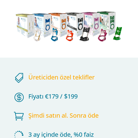

Üreticiden özel teklifler

Fiyatı €179 / $199

Şimdi satın al. Sonra öde

3 ay içinde öde, %0 faiz