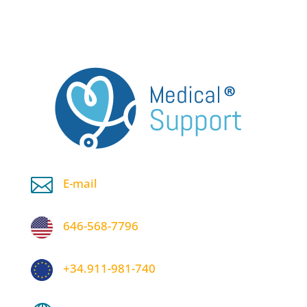

E-mail
646-568-7796
+34.911-981-740