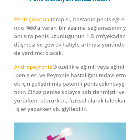
Penis
çıkarma
terapisi,
hastanın
penis
eğrisi
nde
%60’a
varan
bir
azalma
sağlamasının
y
anı
sıra
penis
uzunluğunun
1.5
cm’ye
kadar
düşmesi
ve
gevrek
haliyle
artması
yönünde
de
yardımcı
olacak.
Andropeyronie
®
özellikle
eğimli
veya
eğimli
penisleri
ve
Peyronie
hastalığını
tedavi
etm
ek
için
geliştirilmiş
patentli
penis
çekme
aygı
tıdır.
Cihaz
penise
kolayca
sabitlenmiştir
ve
yürürken,
otururken,
fiziksel
olarak
talepkar
işler
yaparken
vb.
giyilebilir.