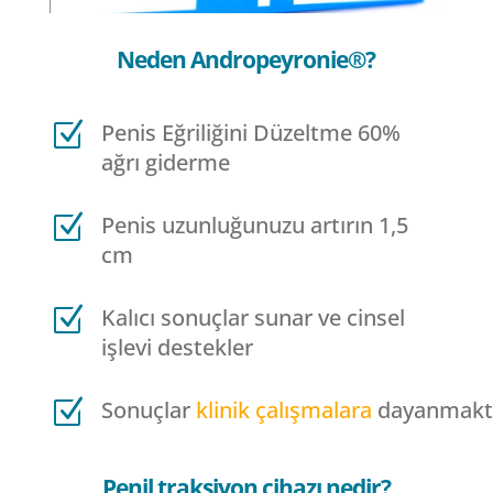
Neden Andropeyronie®?
Z
Penis Eğriliğini Düzeltme 60%
ağrı giderme
Z
Penis uzunluğunuzu artırın 1,5
cm
Z
Kalıcı sonuçlar sunar ve cinsel
işlevi destekler
Z
Sonuçlar
klinik
çalışmalara
dayanmakt
Penil traksiyon cihazı nedir?