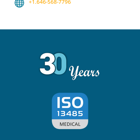

+1.646-568-7796