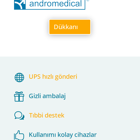
Dükkanı

UPS hızlı gönderi

Gizli ambalaj
w
Tıbbi destek

Kullanımı kolay cihazlar