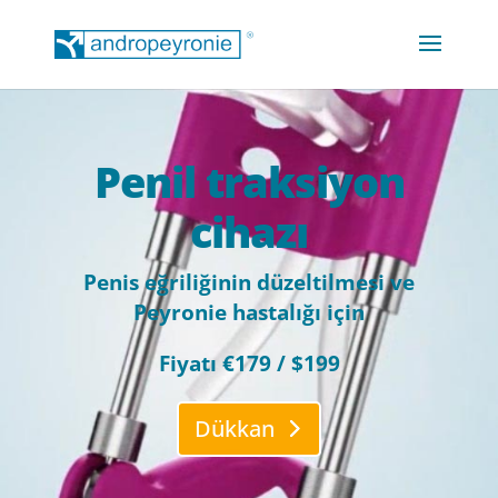
Penil traksiyon
cihazı
Penis eğriliğinin düzeltilmesi ve
Peyronie hastalığı için
Fiyatı €179 / $199
Dükkan