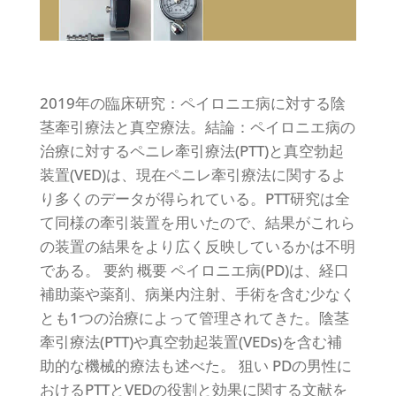
2019年の臨床研究：ペイロニエ病に対する陰
茎牽引療法と真空療法。結論：ペイロニエ病の
治療に対するペニレ牽引療法(PTT)と真空勃起
装置(VED)は、現在ペニレ牽引療法に関するよ
り多くのデータが得られている。PTT研究は全
て同様の牽引装置を用いたので、結果がこれら
の装置の結果をより広く反映しているかは不明
である。 要約 概要 ペイロニエ病(PD)は、経口
補助薬や薬剤、病巣内注射、手術を含む少なく
とも1つの治療によって管理されてきた。陰茎
牽引療法(PTT)や真空勃起装置(VEDs)を含む補
助的な機械的療法も述べた。 狙い PDの男性に
おけるPTTとVEDの役割と効果に関する文献を