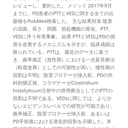
レビューし、要約した。 メソッド 2017年9月
までに、PD患者のPTTとVEDに関する全ての出
版物をPubMed検索した。 主な結果対策 陰茎
の屈曲、長さ、胴囲、勃起機能の変化、PTT、
VEDに伴う有害事象。 結果 PTTとVEDはPDの側
面を改善するメカニズムを示すが、臨床成績は
限られている。PTTは、最近のデータに基づ
き、曲率矯正（急性期）における一次延長療法
（軽度改善）としての可能性が高い。慢性期の
役割は不明)、陰茎プロテーゼ挿入前、PDの外
科的矯正後。コラゲナーゼClostridium
histolyticum注射中の併用療法としてのPTTの
役割は不明である。VEDsに関しては、より少
ないエビデンスレベルでの研究が可能であり、
曲率補正、陰茎プロテーゼ挿入前、あるいは
PD手術後における潜在的役割を示唆した。米