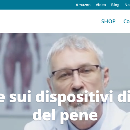
Amazon
Video
Blog
Not
SHOP
Co
Video
Player
ui dispositivi d
del pene