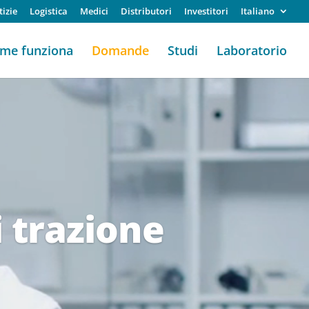
izie
Logistica
Medici
Distributori
Investitori
Italiano
me funziona
Domande
Studi
Laboratorio
i trazione